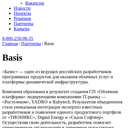
Вакансии
Новости
Проекты
Решения
Партнеры
Карьера
8‑800‑250‑08‑35
Главная
/
Партнеры
/
Basis
Basis
«Базис» — один из ведущих российских разработчиков
программных продуктов для оказания облачных услуг и
платформы динамической инфраструктуры.
Компания образована в результате создания СП «Облачная
платформа» лидирующими компаниями IT-рынка —
«Ростелеком», YADRO и Rubytech. Результатом объединения
стала уникальная интеграция экспертиз известных
разработчиков и появление единого продуктового портфеля
от «ТИОНИКС», Digital Energy и «Скала Софтвер».
Осуществляя свою деятельность, разработчик помогает
отечественным организациям в замещении покидающих