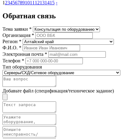
1
2
3
4
5
6
7
8
9
10
11
12
13
14
15
›
Обратная связь
Тема заявки *
Организация *
Регион *
Ф.И.О. *
Электронная почта *
Телефон *
Тип оборудования
Добавьте файл (спецификация/техническое задание)