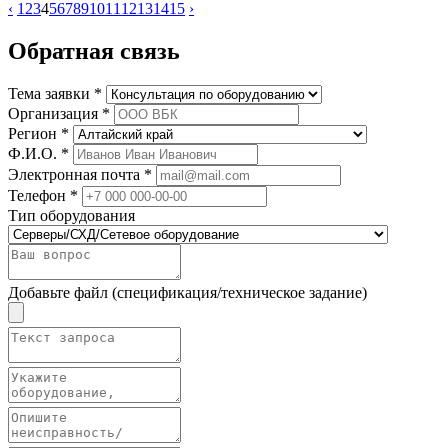
‹
1
2
3
4
5
6
7
8
9
10
11
12
13
14
15
›
Обратная связь
Тема заявки *
Организация *
Регион *
Ф.И.О. *
Электронная почта *
Телефон *
Тип оборудования
Добавьте файл (спецификация/техническое задание)