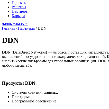
Проекты
Решения
Партнеры
Карьера
8‑800‑250‑08‑35
Главная
/
Партнеры
/
DDN
DDN
DDN (DataDirect Networks) — мировой поставщик интеллекту
вычислений, государственных и академических организаций. 
аналитические платформы для глобальных организаций. DDN п
любого масштаба.
Продукты DDN:
Системы хранения данных;
Платформы;
Программное обеспечение.