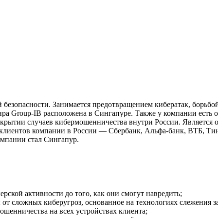
безопасности. Занимается предотвращением кибератак, борьбой
тира Group-IB расположена в Сингапуре. Также у компании есть 
скрытии случаев кибермошенничества внутри России. Является 
клиентов компании в России — Сбербанк, Альфа-банк, ВТБ, Тин
омпании стал Сингапур.
акерской активности до того, как они смогут навредить;
ты от сложных киберугроз, основанное на технологиях слежения
ошенничества на всех устройствах клиента;