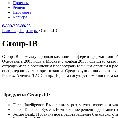
Проекты
Решения
Партнеры
Карьера
8‑800‑250‑08‑35
Главная
/
Партнеры
/
Group-IB
Group-IB
Group-IB — международная компания в сфере информационной 
Основана в 2003 году в Москве, с ноября 2018 года штаб-квар
сотрудничала с российским правоохранительным органам в ра
спецоперациях этих организаций. Среди крупнейших частных 
Ростех, Амедиа, ТАСС и др. Первым государством-клиентом к
Продукты Group-IB:
Threat Intelligence. Выявление угроз, утечек, взломов и х
Threat Detection System. Комплексное решение для защи
Secure Bank. Проактивное предотвращение банковского м