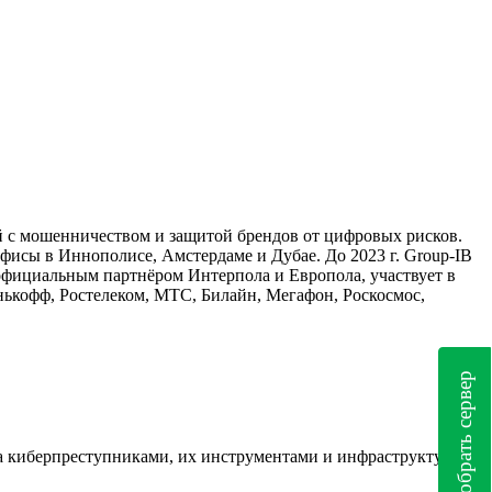
 с мошенничеством и защитой брендов от цифровых рисков.
офисы в Иннополисе, Амстердаме и Дубае. До 2023 г. Group-IB
официальным партнёром Интерпола и Европола, участвует в
ькофф, Ростелеком, МТС, Билайн, Мегафон, Роскосмос,
Подобрать сервер
 за киберпреступниками, их инструментами и инфраструктурой;