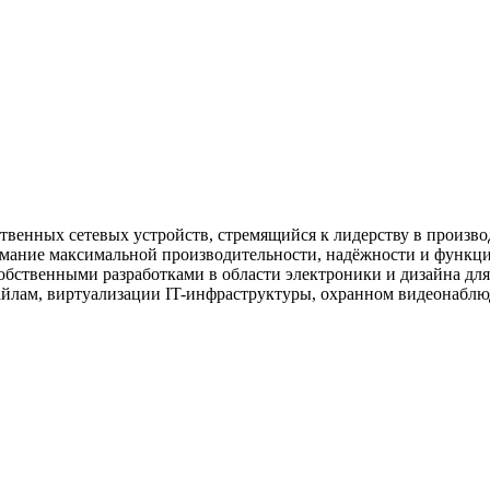
ственных сетевых устройств, стремящийся к лидерству в произв
имание максимальной производительности, надёжности и функци
бственными разработками в области электроники и дизайна дл
айлам, виртуализации IT-инфраструктуры, охранном видеонаблю