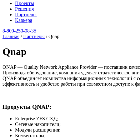
Проекты
Решения
Партнеры
Карьера
8‑800‑250‑08‑35
Главная
/
Партнеры
/
Qnap
Qnap
QNAP — Quality Network Appliance Provider — поставщик каче
Производя оборудование, компания уделяет стратегическое вн
QNAP объединяет новшества информационных технологий с со
эффективность и удобство работы при совместном доступе к ф
Продукты QNAP:
Enterprise ZFS СХД;
Сетевые накопители;
Модули расширения;
Коммутаторы;