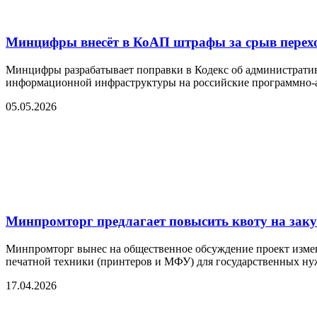
Минцифры внесёт в КоАП штрафы за срыв перех
Минцифры разрабатывает поправки в Кодекс об административн
информационной инфраструктуры на российские программно-
05.05.2026
Минпромторг предлагает повысить квоту на зак
Минпромторг вынес на общественное обсуждение проект изме
печатной техники (принтеров и МФУ) для государственных ну
17.04.2026