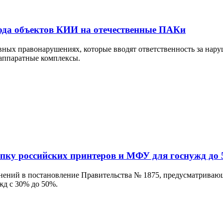
ода объектов КИИ на отечественные ПАКи
ых правонарушениях, которые вводят ответственность за наруш
аппаратные комплексы.
упку российских принтеров и МФУ для госнужд до
нений в постановление Правительства № 1875, предусматриваю
жд с 30% до 50%.