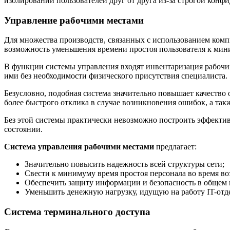
изолировании пользователей друг от друга из-за строгой конф
Управление рабочими местами
Для множества производств, связанных с использованием комп
возможность уменьшения времени простоя пользователя к мин
В функции системы управления входят инвентаризация рабочих
ими без необходимости физического присутствия специалиста.
Безусловно, подобная система значительно повышает качество 
более быстрого отклика в случае возникновения ошибок, а так
Без этой системы практически невозможно построить эффекти
состоянии.
Система управления рабочими местами
предлагает:
Значительно повысить надежность всей структуры сети;
Свести к минимуму время простоя персонала во время в
Обеспечить защиту информации и безопасность в общем в
Уменьшить денежную нагрузку, идущую на работу IT-отд
Система терминального доступа