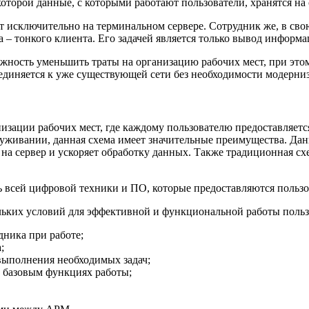
 которой данные, с которыми работают пользователи, хранятся н
исключительно на терминальном сервере. Сотрудник же, в свою 
– тонкого клиента. Его задачей является только вывод информац
ожность уменьшить траты на организацию рабочих мест, при эт
единяется к уже существующей сети без необходимости модерниз
низации рабочих мест, где каждому пользователю предоставляе
уживании, данная схема имеет значительные преимущества. Дан
 на сервер и ускоряет обработку данных. Также традиционная с
ь всей цифровой техники и ПО, которые предоставляются пользо
ьких условий для эффективной и функциональной работы пользо
дника при работе;
;
выполнения необходимых задач;
а базовым функциях работы;