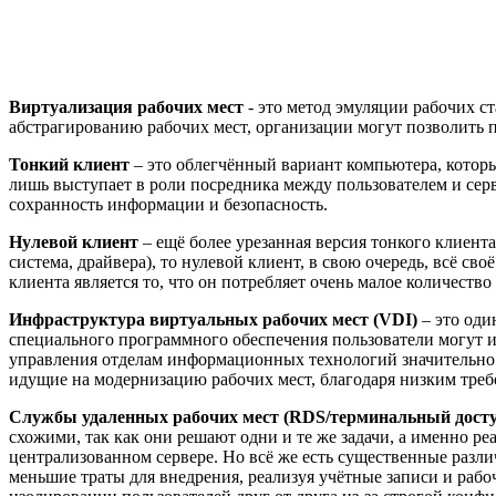
Виртуализация рабочих мест
- это метод эмуляции рабочих с
абстрагированию рабочих мест, организации могут позволить п
Тонкий клиент
– это облегчённый вариант компьютера, котор
лишь выступает в роли посредника между пользователем и серв
сохранность информации и безопасность.
Нулевой клиент
– ещё более урезанная версия тонкого клиент
система, драйвера), то нулевой клиент, в свою очередь, всё с
клиента является то, что он потребляет очень малое количество
Инфраструктура виртуальных рабочих мест (VDI)
– это оди
специального программного обеспечения пользователи могут ис
управления отделам информационных технологий значительно л
идущие на модернизацию рабочих мест, благодаря низким треб
Службы удаленных рабочих мест (RDS/терминальный дост
схожими, так как они решают одни и те же задачи, а именно ре
централизованном сервере. Но всё же есть существенные разли
меньшие траты для внедрения, реализуя учётные записи и раб