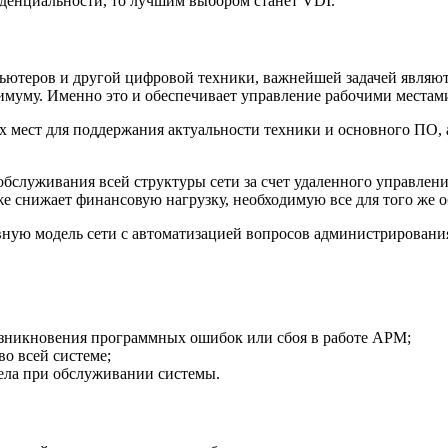
иденциальности, то лучшим выбором станет VDI.
ьютеров и другой цифровой техники, важнейшей задачей являютс
имуму. Именно это и обеспечивает управление рабочими местам
 мест для поддержания актуальности техники и основного ПО, 
обслуживания всей структуры сети за счет удаленного управлен
же снижает финансовую нагрузку, необходимую все для того же 
вную модель сети с автоматизацией вопросов администрировани
озникновения программных ошибок или сбоя в работе АРМ;
о всей системе;
ела при обслуживании системы.