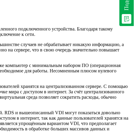
аленного подключенного устройства. Благодаря такому
дключение к сети.
льшинстве случаев не обрабатывает никакую информацию, а
но на сервере, что в свою очередь значительно повышает
сё же компьютер с минимальным набором ПО (операционная
сё необходимое для работы. Несомненным плюсом нулевого
льзователей хранятся на централизованном сервере. С помощью
чке мира с доступом в интернет. За счёт централизованного
иртуальная среда позволяет сократить расходы, обычно
лей. RDS и вышеописанный VDI могут показаться довольно
ступом в интернет, так как данные пользователей хранятся на
и является упрощённым вариантом VDI, что предполагает
еобходимость в обработке больших массивов данных и