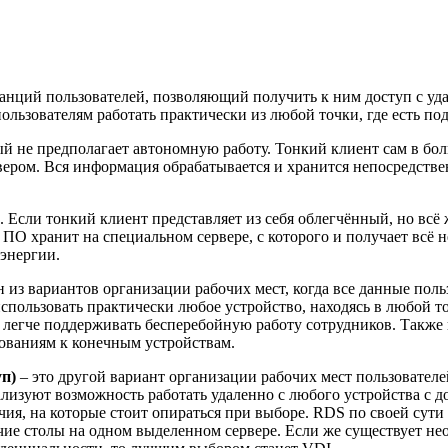
танций пользователей, позволяющий получить к ним доступ с уд
ользователям работать практически из любой точки, где есть по
ый не предполагает автономную работу. Тонкий клиент сам в бо
ером. Вся информация обрабатывается и хранится непосредствен
а. Если тонкий клиент представляет из себя облегчённый, но в
воё ПО хранит на специальном сервере, с которого и получает в
 энергии.
н из вариантов организации рабочих мест, когда все данные по
пользовать практически любое устройство, находясь в любой то
егче поддерживать бесперебойную работу сотрудников. Также в
ованиям к конечным устройствам.
уп)
– это другой вариант организации рабочих мест пользовате
ализуют возможность работать удаленно с любого устройства с до
чия, на которые стоит опираться при выборе. RDS по своей сут
очие столы на одном выделенном сервере. Если же существует н