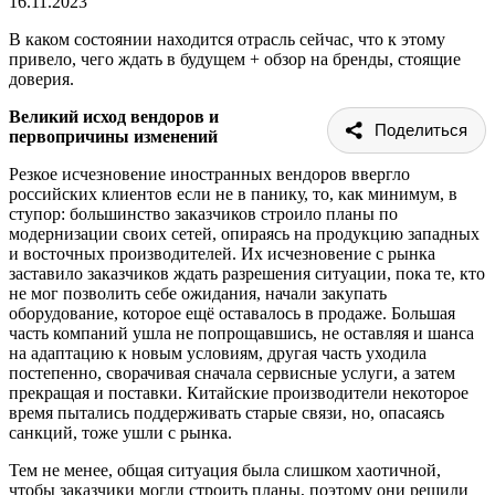
16.11.2023
В каком состоянии находится отрасль сейчас, что к этому
привело, чего ждать в будущем + обзор на бренды, стоящие
доверия.
Великий исход вендоров и
Поделиться
первопричины изменений
Резкое исчезновение иностранных вендоров ввергло
российских клиентов если не в панику, то, как минимум, в
ступор: большинство заказчиков строило планы по
модернизации своих сетей, опираясь на продукцию западных
и восточных производителей. Их исчезновение с рынка
заставило заказчиков ждать разрешения ситуации, пока те, кто
не мог позволить себе ожидания, начали закупать
оборудование, которое ещё оставалось в продаже. Большая
часть компаний ушла не попрощавшись, не оставляя и шанса
на адаптацию к новым условиям, другая часть уходила
постепенно, сворачивая сначала сервисные услуги, а затем
прекращая и поставки. Китайские производители некоторое
время пытались поддерживать старые связи, но, опасаясь
санкций, тоже ушли с рынка.
Тем не менее, общая ситуация была слишком хаотичной,
чтобы заказчики могли строить планы, поэтому они решили