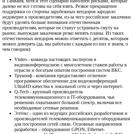
и Тайваня, хотя и этот сценарий наполнен рисками, которые
далеко не все готовы на себя взять. Резкое прекращение
поддержки со стороны зарубежных вендоров зародило
недоверие к производителям, из-за чего российские заказчики
будут уделять больше внимания отечественным
производителям, которые не станут устраивать смуту на
рынке, вынуждая заказчиков резко менять планы. Из таких
отечественных вендоров можно отметить с десяток, которым
можно доверять (да, мы работали с каждым из них и знаем, о
чем говорим):
Vinteo - команда настоящих экспертов в
видеоконференцсвязи с многолетним стажем работы в
отрасли и богатым опытом построения систем ВКС.
Труконф - компания предоставляет отличное
программное обеспечение для видеоконференций
UltraHD качества в локальной сети и через интернет.
Q-Tech - крупный производитель
телекоммуникационного и IT-оборудования, чьи
решениях охватывают большой спектр, включая все
необходимые сетевые решения.
Элтекс - один из ведущих российских разработчиков и
производителей телекоммуникационного оборудования
для построения сетей связи. Основные направления
разработки – оборудование GPON, Ethernet-