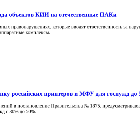
ода объектов КИИ на отечественные ПАКи
ых правонарушениях, которые вводят ответственность за наруш
аппаратные комплексы.
упку российских принтеров и МФУ для госнужд до
нений в постановление Правительства № 1875, предусматриваю
жд с 30% до 50%.