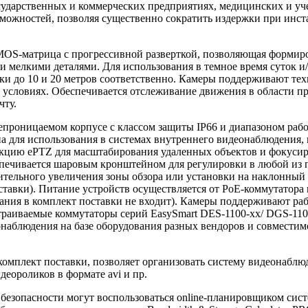
государственных и коммерческих предприятиях, медицинских и 
ожностей, позволяя существенно сократить издержки при инс
MOS-матрица с прогрессивной разверткой, позволяющая формиро
и мелкими деталями. Для использования в темное время суток и
ки до 10 и 20 метров соответственно. Камеры поддерживают т
условиях. Обеспечивается отслеживание движения в области про
чту.
роницаемом корпусе с классом защиты IP66 и диапазоном рабоч
а для использования в системах внутреннего видеонаблюдения,
кцию ePTZ для масштабирования удаленных объектов и фокусир
спечивается шаровым кронштейном для регулировки в любой из
ительного увеличения зоны обзора или установки на наклонный
тавки). Питание устройств осуществляется от PoE-коммутатора 
итания в комплект поставки не входит). Камеры поддерживают 
раиваемые коммутаторы серий EasySmart DES-1100-xx/ DGS-110
наблюдения на базе оборудования разных вендоров и совместим
омплект поставки, позволяет организовать систему видеонаблю
деороликов в формате avi и пр.
езопасности могут воспользоваться online-планировщиком систе