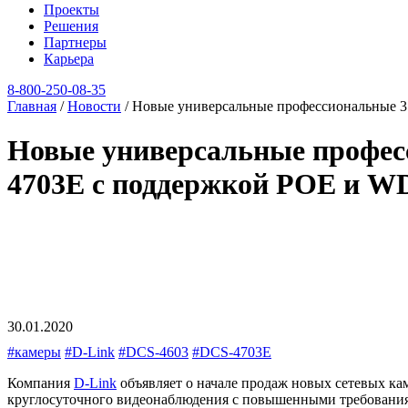
Проекты
Решения
Партнеры
Карьера
8‑800‑250‑08‑35
Главная
/
Новости
/
Новые универсальные профессиональные 3
Новые универсальные профес
4703E с поддержкой POE и W
30.01.2020
#камеры
#D-Link
#DCS-4603
#DCS-4703E
Компания
D-Link
объявляет о начале продаж новых сетевых ка
круглосуточного видеонаблюдения с повышенными требованиями