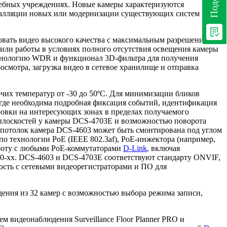
учебных учреждениях. Новые камеры характеризуются
талляции новых или модернизации существующих систем
вать видео высокого качества с максимальным разрешением до
/или работы в условиях полного отсутствия освещения камеры
ехнологию WDR и функционал 3D-фильтра для получения
смотра, загрузка видео в сетевое хранилище и отправка
их температур от -30 до 50ºС. Для минимизации бликов
 где необходима подробная фиксация событий, идентификация
овки на интересующих зонах в пределах получаемого
 плоскостей у камеры DCS-4703E и возможностью поворота
 потолок камера DCS-4603 может быть смонтирована под углом
по технологии PoE (IEEE 802.3af), PoE-инжектора (например,
работу с любыми PoE-коммутаторами
D-Link
, включая
0-xx. DCS-4603 и DCS-4703E соответствуют стандарту ONVIF,
ость с сетевыми видеорегистраторами и ПО для
дения из 32 камер с возможностью выбора режима записи,
м видеонаблюдения Surveillance Floor Planner PRO и