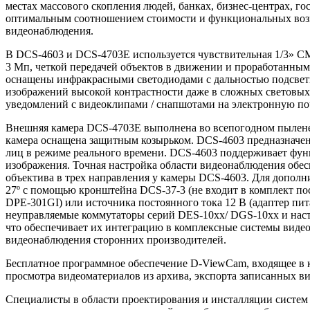
местах массового скопления людей, банках, бизнес-центрах, 
оптимальным соотношением стоимости и функциональных возм
видеонаблюдения.
В DCS-4603 и DCS-4703E используется чувствительная 1/3» C
3 Мп, четкой передачей объектов в движении и проработанным
оснащены инфракрасными светодиодами с дальностью подсвет
изображений высокой контрастности даже в сложных световых 
уведомлений с видеоклипами / снапшотами на электронную по
Внешняя камера DCS-4703E выполнена во всепогодном пыленеп
камера оснащена защитным козырьком. DCS-4603 предназначен
лиц в режиме реального времени. DCS-4603 поддерживает фун
изображения. Точная настройка области видеонаблюдения обе
объектива в трех направления у камеры DCS-4603. Для дополн
27º с помощью кронштейна DCS-37-3 (не входит в комплект пос
DPE-301GI) или источника постоянного тока 12 В (адаптер п
неуправляемые коммутаторы серий DES-10xx/ DGS-10xx и наст
что обеспечивает их интеграцию в комплексные системы видео
видеонаблюдения сторонних производителей.
Бесплатное программное обеспечение D-ViewCam, входящее в к
просмотра видеоматериалов из архива, экспорта записанных ви
Специалисты в области проектирования и инсталляции систем б