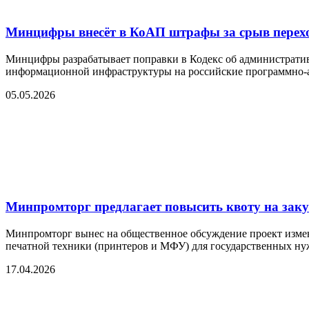
Минцифры внесёт в КоАП штрафы за срыв перех
Минцифры разрабатывает поправки в Кодекс об административн
информационной инфраструктуры на российские программно-
05.05.2026
Минпромторг предлагает повысить квоту на зак
Минпромторг вынес на общественное обсуждение проект изме
печатной техники (принтеров и МФУ) для государственных ну
17.04.2026