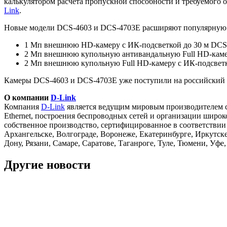
калькулятором расчета пропускной способности и требуемого о
Link
.
Новые модели DCS-4603 и DCS-4703E расширяют популярную л
1 Мп внешнюю HD-камеру c ИК-подсветкой до 30 м DCS
2 Мп внешнюю купольную антивандальную Full HD-каме
2 Мп внешнюю купольную Full HD-камеру с ИК-подсветк
Камеры DCS-4603 и DCS-4703E уже поступили на российский
О компании
D-Link
Компания
D-Link
является ведущим мировым производителем сет
Ethernet, построения беспроводных сетей и организации широк
собственное производство, сертифицированное в соответстви
Архангельске, Волгограде, Воронеже, Екатеринбурге, Иркутске
Дону, Рязани, Самаре, Саратове, Таганроге, Туле, Тюмени, Уфе
Другие новости