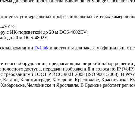
бъема дискового пространства Bandwidth & Storage Calculator 
инейку универсальных профессиональных сетевых камер день/н
-4701E;
ру c ИК-подсветкой до 20 м DCS-4602EV;
ой до 20 м DCS-4802E.
 склад компании
D-Link
и доступны для заказа у официальных ре
евого оборудования, предлагающим широкий набор решений для с
ополосного доступа, передачи изображений и голоса по IP (VoIP
и с требованиями ГОСТ Р ИСО 9001-2008 (ISO 9001:2008). В Р
, Казани, Калининграде, Кемерово, Краснодаре, Красноярске, К
, Хабаровске, Челябинске и Ярославле. В Брянске работает реги