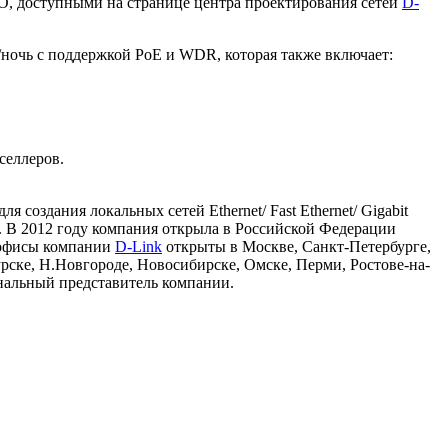
PRO, доступными на странице центра проектирования сетей
D-
очь с поддержкой PoE и WDR, которая также включает:
селлеров.
оздания локальных сетей Ethernet/ Fast Ethernet/ Gigabit
). В 2012 году компания открыла в Российской Федерации
Ф офисы компании
D-Link
открыты в Москве, Санкт-Петербурге,
урске, Н.Новгороде, Новосибирске, Омске, Перми, Ростове-на-
ональный представитель компании.