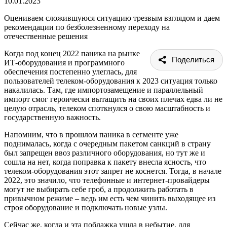
10.01.2023
Оцениваем сложившуюся ситуацию трезвым взглядом и даем
рекомендации по безболезненному переходу на
отечественные решения
Когда под конец 2022 паника на рынке
Поделиться
ИТ-оборудования и программного
обеспечения постепенно улеглась, для
пользователей телеком-оборудования к 2023 ситуация только
накалилась. Там, где импортозамещение и параллельный
импорт смог героически вытащить на своих плечах едва ли не
целую отрасль, телеком споткнулся о свою масштабность и
государственную важность.
Напомним, что в прошлом паника в сегменте уже
поднималась, когда с очередным пакетом санкций в страну
был запрещен ввоз различного оборудования, но тут же и
сошла на нет, когда поправка к пакету внесла ясность, что
телеком-оборудования этот запрет не коснется. Тогда, в начале
2022, это значило, что телефонные и интернет-провайдеры
могут не выбирать себе гроб, а продолжить работать в
привычном режиме – ведь им есть чем чинить выходящее из
строя оборудование и подключать новые узлы.
Сейчас же, когда и эта поблажка ушла в небытие, для