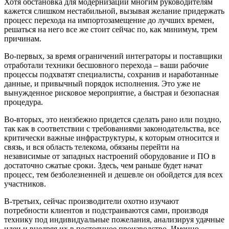
Хотя обстановка для модернизации многим руководителям
кажется слишком нестабильной, вызывая желание придержать
процесс перехода на импортозамещение до лучших времен,
решаться на него все же стоит сейчас по, как минимум, трем
причинам.
Во-первых, за время ограничений интеграторы и поставщики
отработали техники бесшовного перехода – ваши рабочие
процессы подхватят специалисты, сохранив и наработанные
данные, и привычный порядок исполнения. Это уже не
вынужденное рисковое мероприятие, а быстрая и безопасная
процедура.
Во-вторых, это неизбежно придется сделать рано или поздно,
так как в соответствии с требованиями законодательства, все
критически важные инфраструктуры, к которым относится и
связь, и вся область телекома, обязаны перейти на
независимые от западных настроений оборудование и ПО в
достаточно сжатые сроки. Здесь, чем раньше будет начат
процесс, тем безболезненней и дешевле он обойдется для всех
участников.
В-третьих, сейчас производители охотно изучают
потребности клиентов и подстраиваются сами, производя
технику под индивидуальные пожелания, анализируя удачные
идеи и внедряя их в постоянное производство. Именно