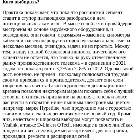
Кого выбирать?
Практика показывает, что пока что российский сегмент
ставит в ступор пытающихся разобраться в нем
потенциальных заказчиков. В массе своей сети провайдеров
выстроены на основе зарубежного оборудования, и
возводились они годами, с размахом – заменить километры
кабелей и тысячи маршрутизаторов русскими аналогами за
несколько месяцев, очевидно, задача не из простых. Между
тем, в виду полной безальтернативности, ничего другого
клиентам не остается, что только на руку отечественному
рынку производственного телекома – в сравнении с 2021
годом, он показал рост с 3,2% до 7–8% за 2022. Однако такой
рост, конечно, не предел - поскольку пользоваться трудами
своими приходится и производителям, делают они свои
творения на совесть. Такой подход еще в досанкционные
времена позволил некоторым маркам показать себя с лучшей
стороны и снискать признание на рынке, а теперь и вовсе
расцвести в открытой нише пышным электронным цветом –
например, марке Hyperline, чью продукцию мы с гордостью
ставим в комплексных решениях уже не первый год. Кроме
них, качеством и широким выбором могут похвастать и
Yealink, а также D-Link и QTech, имеющие в своих линейках
продукции весь необходимый ассортимент для настройки,
прокладки, ремонта и расширения сетей.